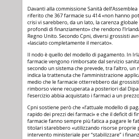
Davanti alla commissione Sanità dell’Assemblea 
riferito che 367 farmacie su 414 «non hanno potu
crisi vi sarebbero, da un lato, la carenza globale 
profondi di finanziamento» che rendono l’Irlanda
Regno Unito. Secondo Cpni, diversi grossisti avr
«lasciato completamente il mercato».
Il nodo è quello del modello di pagamento. In Ir
farmacie vengono rimborsate dal servizio sanitar
secondo un sistema che prevede, tra l’altro, un
indica la trattenuta che l’amministrazione appli
medio che le farmacie otterrebbero dai grossisti 
rimborso viene recuperata a posteriori dal Dipart
l’esercizio abbia acquistato i farmaci a un prezzo
Cpni sostiene però che «l’attuale modello di p
rapido dei prezzi dei farmaci» e che il deficit di
farmacie fanno sempre più fatica a pagare le fatt
titolari starebbero «utilizzando risorse proprie
intervento ministeriale per “stabilizzare” i fina