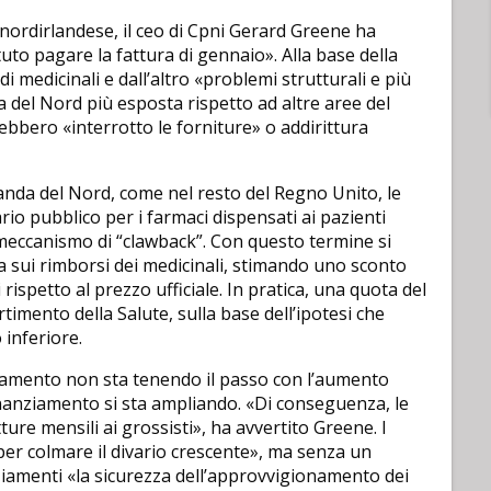
nordirlandese, il ceo di Cpni Gerard Greene ha
to pagare la fattura di gennaio». Alla base della
di medicinali e dall’altro «problemi strutturali e più
 del Nord più esposta rispetto ad altre aree del
ebbero «interrotto le forniture» o addirittura
landa del Nord, come nel resto del Regno Unito, le
io pubblico per i farmaci dispensati ai pazienti
 meccanismo di “clawback”. Con questo termine si
ca sui rimborsi dei medicinali, stimando uno sconto
rispetto al prezzo ufficiale. In pratica, una quota del
imento della Salute, sulla base dell’ipotesi che
 inferiore.
agamento non sta tenendo il passo con l’aumento
 finanziamento si sta ampliando. «Di conseguenza, le
ure mensili ai grossisti», ha avvertito Greene. I
 per colmare il divario crescente», ma senza un
nziamenti «la sicurezza dell’approvvigionamento dei