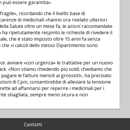
on può essere garantita».
gile», ricordando che il livello base di
carenze di medicinali «hanno ora rivelato ulteriori
ella Salute oltre un mese fa, le azioni raccomandate
ha ripetutamente respinto le richieste di rivedere il
ale, che è stato imposto oltre 15 anni fa senza
che «i calcoli dello stesso Dipartimento sono
ice: avviare «con urgenza» le trattative per un nuovo
back. «Non stiamo chiedendo più soldi; chiediamo che
 pagare le fatture mensili ai grossisti», ha precisato
oni di Cpni, consentirebbe di alleviare la tensione
rette ad affannarsi per reperire i medicinali per i
ente sbagliata, sempre meno sicura e non
Contatti