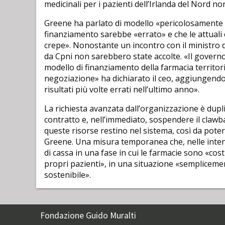
medicinali per i pazienti dell’Irlanda del Nord n
Greene ha parlato di modello «pericolosamente fra
finanziamento sarebbe «errato» e che le attuali 
crepe». Nonostante un incontro con il ministro d
da Cpni non sarebbero state accolte. «Il governo 
modello di finanziamento della farmacia territori
negoziazione» ha dichiarato il ceo, aggiungendo 
risultati più volte errati nell’ultimo anno».
La richiesta avanzata dall’organizzazione è dupl
contratto e, nell’immediato, sospendere il claw
queste risorse restino nel sistema, così da poter
Greene. Una misura temporanea che, nelle intenzi
di cassa in una fase in cui le farmacie sono «cost
propri pazienti», in una situazione «semplicem
sostenibile».
Fondazione Guido Muralti