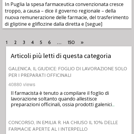
In Puglia la spesa farmaceutica convenzionata cresce
troppo, a causa – dice il governo regionale – della
nuova remunerazione delle farmacie, del trasferimento
di gliptine e gliflozine dalla diretta e [segue]
1
…
2
3
4
5
6
150
»
Articoli più letti di questa categoria
GALENICA, IL GIUDICE: FOGLIO DI LAVORAZIONE SOLO
PER I PREPARATI OFFICINALI
40880 views
Il farmacista è tenuto a compilare il foglio di
lavorazione soltanto quando allestisce
preparazioni officinali, ossia prodotti galenici
…
CONCORSO, IN EMILIA R. HA CHIUSO IL 10% DELLE
FARMACIE APERTE AL I INTERPELLO