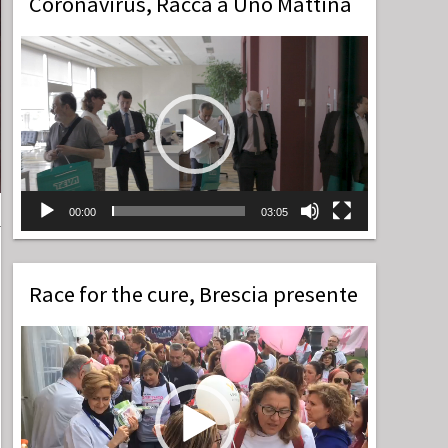
Coronavirus, Racca a Uno Mattina
Video
Player
00:00
03:05
Race for the cure, Brescia presente
Video
Player