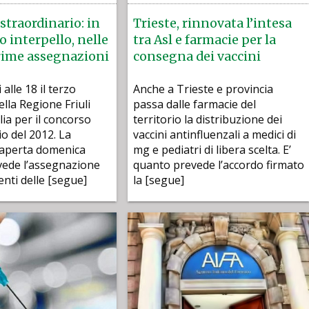
straordinario: in
Trieste, rinnovata l’intesa
zo interpello, nelle
tra Asl e farmacie per la
rime assegnazioni
consegna dei vaccini
alle 18 il terzo
Anche a Trieste e provincia
ella Regione Friuli
passa dalle farmacie del
lia per il concorso
territorio la distribuzione dei
io del 2012. La
vaccini antinfluenzali a medici di
 aperta domenica
mg e pediatri di libera scelta. E’
vede l’assegnazione
quanto prevede l’accordo firmato
venti delle [segue]
la [segue]