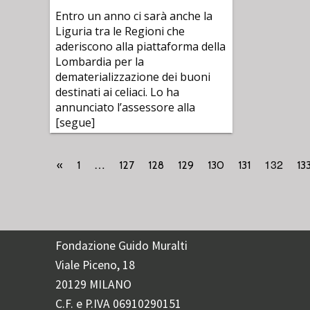
Entro un anno ci sarà anche la
Liguria tra le Regioni che
aderiscono alla piattaforma della
Lombardia per la
dematerializzazione dei buoni
destinati ai celiaci. Lo ha
annunciato l’assessore alla
[segue]
…
132
«
1
127
128
129
130
131
13
Fondazione Guido Muralti
Viale Piceno, 18
20129 MILANO
C.F. e P.IVA 06910290151