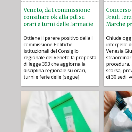
Veneto, da I commissione
Concorso 
consiliare ok alla pdl su
Friuli ter
orari e turni delle farmacie
Marche p
Ottiene il parere positivo della I
Chiude oggi 
commissione Politiche
interpello d
istituzionali del Consiglio
Venezia Giu
regionale del Veneto la proposta
straordinar
di legge 393 che aggiorna la
procedura,
disciplina regionale su orari,
scorsa, pre
turni e ferie delle [segue]
di 30 sedi, 