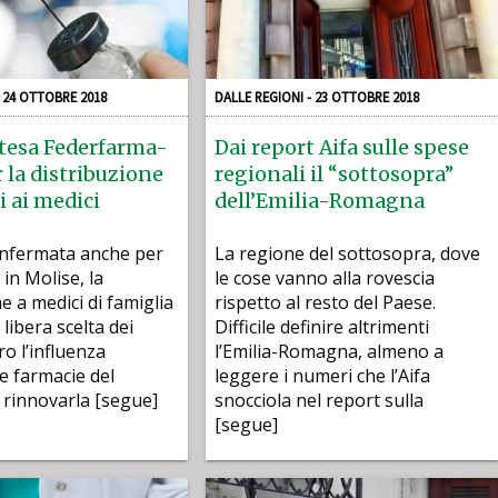
- 24 OTTOBRE 2018
DALLE REGIONI - 23 OTTOBRE 2018
ntesa Federfarma-
Dai report Aifa sulle spese
 la distribuzione
regionali il “sottosopra”
i ai medici
dell’Emilia-Romagna
confermata anche per
La regione del sottosopra, dove
in Molise, la
le cose vanno alla rovescia
e a medici di famiglia
rispetto al resto del Paese.
 libera scelta dei
Difficile definire altrimenti
ro l’influenza
l’Emilia-Romagna, almeno a
le farmacie del
leggere i numeri che l’Aifa
A rinnovarla [segue]
snocciola nel report sulla
[segue]