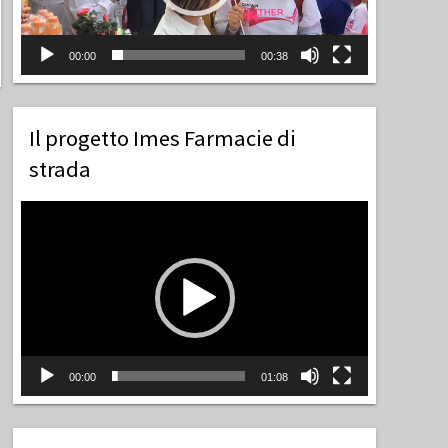
00:00
00:38
Il progetto Imes Farmacie di
strada
Video
Player
00:00
01:08