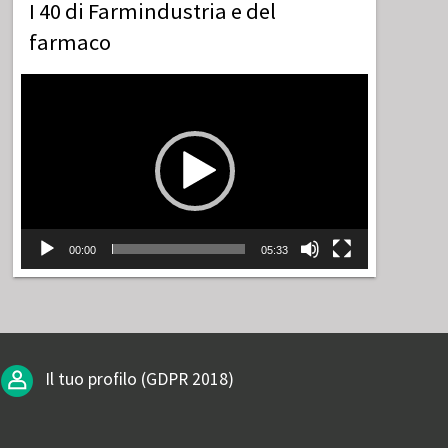
I 40 di Farmindustria e del
farmaco
Video
Player
00:00
05:33
Il tuo profilo (GDPR 2018)