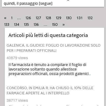
quindi, il passaggio [segue]
…
131
«
1
126
127
128
129
130
132
…
133
134
135
136
150
»
Articoli più letti di questa categoria
GALENICA, IL GIUDICE: FOGLIO DI LAVORAZIONE SOLO
PER I PREPARATI OFFICINALI
40879 views
Il farmacista è tenuto a compilare il foglio di
lavorazione soltanto quando allestisce
preparazioni officinali, ossia prodotti galenici
…
CONCORSO, IN EMILIA R. HA CHIUSO IL 10% DELLE
FARMACIE APERTE AL I INTERPELLO
38717 views