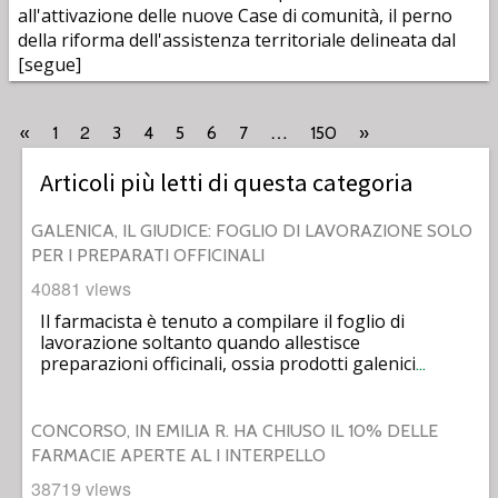
all'attivazione delle nuove Case di comunità, il perno
della riforma dell'assistenza territoriale delineata dal
[segue]
2
…
«
1
3
4
5
6
7
150
»
Articoli più letti di questa categoria
GALENICA, IL GIUDICE: FOGLIO DI LAVORAZIONE SOLO
PER I PREPARATI OFFICINALI
40881 views
Il farmacista è tenuto a compilare il foglio di
lavorazione soltanto quando allestisce
preparazioni officinali, ossia prodotti galenici
…
CONCORSO, IN EMILIA R. HA CHIUSO IL 10% DELLE
FARMACIE APERTE AL I INTERPELLO
38719 views