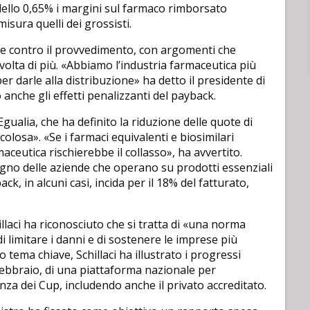
 dello 0,65% i margini sul farmaco rimborsato
isura quelli dei grossisti.
te contro il provvedimento, con argomenti che
volta di più. «Abbiamo l’industria farmaceutica più
er darle alla distribuzione» ha detto il presidente di
anche gli effetti penalizzanti del payback.
Egualia, che ha definito la riduzione delle quote di
losa». «Se i farmaci equivalenti e biosimilari
aceutica rischierebbe il collasso», ha avvertito.
egno delle aziende che operano su prodotti essenziali
, in alcuni casi, incida per il 18% del fatturato,
hillaci ha riconosciuto che si tratta di «una norma
 limitare i danni e di sostenere le imprese più
ro tema chiave, Schillaci ha illustrato i progressi
 a febbraio, di una piattaforma nazionale per
enza dei Cup, includendo anche il privato accreditato.