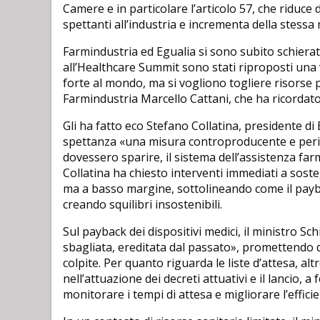
Camere e in particolare l’articolo 57, che riduce
spettanti all’industria e incrementa della stessa m
Farmindustria ed Egualia si sono subito schiera
all’Healthcare Summit sono stati riproposti una 
forte al mondo, ma si vogliono togliere risorse p
Farmindustria Marcello Cattani, che ha ricordato 
Gli ha fatto eco Stefano Collatina, presidente di 
spettanza «una misura controproducente e perico
dovessero sparire, il sistema dell’assistenza farm
Collatina ha chiesto interventi immediati a sost
ma a basso margine, sottolineando come il payback
creando squilibri insostenibili.
Sul payback dei dispositivi medici, il ministro Sc
sbagliata, ereditata dal passato», promettendo di
colpite. Per quanto riguarda le liste d’attesa, alt
nell’attuazione dei decreti attuativi e il lancio,
monitorare i tempi di attesa e migliorare l’effici