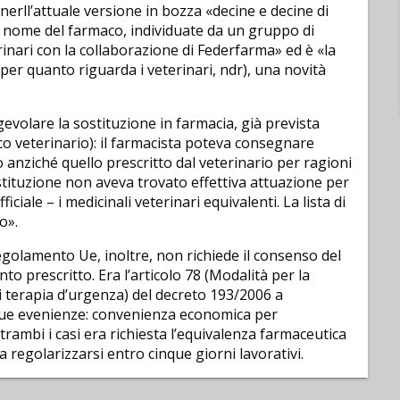
 nerll’attuale versione in bozza «decine e decine di
r nome del farmaco, individuate da un gruppo di
rinari con la collaborazione di Federfarma» ed è «la
er quanto riguarda i veterinari, ndr), una novità
gevolare la sostituzione in farmacia, già prevista
co veterinario): il farmacista poteva consegnare
 anziché quello prescritto dal veterinario per ragioni
stituzione non aveva trovato effettiva attuazione per
fficiale – i medicinali veterinari equivalenti. La lista di
o».
Regolamento Ue, inoltre, non richiede il consenso del
to prescritto. Era l’articolo 78 (Modalità per la
di terapia d’urgenza) del decreto 193/2006 a
in due evenienze: convenienza economica per
ntrambi i casi era richiesta l’equivalenza farmaceutica
a regolarizzarsi entro cinque giorni lavorativi.