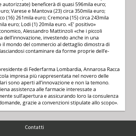
e autorizzate) beneficerà di quasi 596mila euro;
euro; Varese e Mantova (23) circa 350mila euro;
co (16) 261mila euro; Cremona (15) circa 243mila
la euro; Lodi (1) 20mila euro. «E’ positivo»
nomico, Alessandro Mattinzoli «che i piccoli
ca dell’innovazione, investendo anche in una
 il mondo del commercio al dettaglio dimostra di
lasciandosi contaminare da forme proprie dell’e-
a presidente di Federfarma Lombardia, Annarosa Racca
iccola impresa più rappresentata nel novero delle
olari sono aperti all’innovazione e non la temono.
na assistenza alle farmacie interessate a
ente sull’apertura e assicurando loro la consulenza
domande, grazie a convenzioni stipulate allo scopo».
Contatti