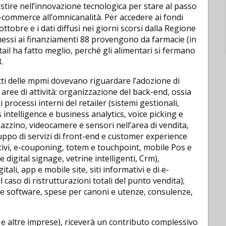
tire nell’innovazione tecnologica per stare al passo
’e-commerce all’omnicanalità. Per accedere ai fondi
obre e i dati diffusi nei giorni scorsi dalla Regione
essi ai finanziamenti 88 provengono da farmacie (in
tail ha fatto meglio, perché gli alimentari si fermano
.
tti delle mpmi dovevano riguardare l’adozione di
 aree di attività: organizzazione del back-end, ossia
i processi interni del retailer (sistemi gestionali,
 intelligence e business analytics, voice picking e
zzino, videocamere e sensori nell’area di vendita,
luppo di servizi di front-end e customer experience
ivi, e-couponing, totem e touchpoint, mobile Pos e
e digital signage, vetrine intelligenti, Crm),
itali, app e mobile site, siti informativi e di e-
 caso di ristrutturazioni totali del punto vendita);
 e software, spese per canoni e utenze, consulenze,
 altre imprese), riceverà un contributo complessivo