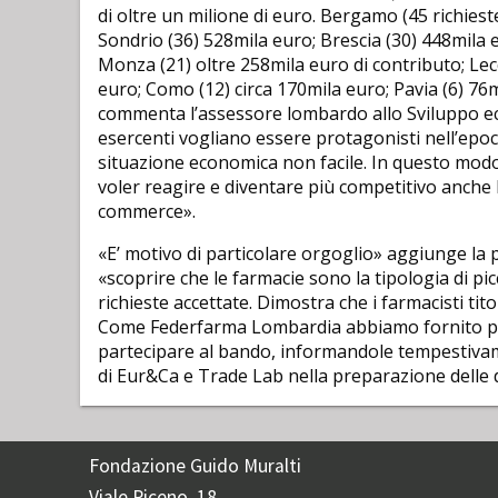
di oltre un milione di euro. Bergamo (45 richiest
Sondrio (36) 528mila euro; Brescia (30) 448mila 
Monza (21) oltre 258mila euro di contributo; Lec
euro; Como (12) circa 170mila euro; Pavia (6) 76mi
commenta l’assessore lombardo allo Sviluppo eco
esercenti vogliano essere protagonisti nell’epo
situazione economica non facile. In questo modo
voler reagire e diventare più competitivo anche 
commerce».
«E’ motivo di particolare orgoglio» aggiunge l
«scoprire che le farmacie sono la tipologia di p
richieste accettate. Dimostra che i farmacisti tit
Come Federfarma Lombardia abbiamo fornito pie
partecipare al bando, informandole tempestivam
di Eur&Ca e Trade Lab nella preparazione delle 
Fondazione Guido Muralti
Viale Piceno, 18