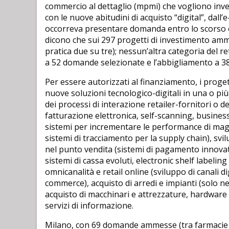
commercio al dettaglio (mpmi) che vogliono inves
con le nuove abitudini di acquisto “digital”, dall
occorreva presentare domanda entro lo scorso ott
dicono che sui 297 progetti di investimento amm
pratica due su tre); nessun’altra categoria del re
a 52 domande selezionate e l’abbigliamento a 38
Per essere autorizzati al finanziamento, i proge
nuove soluzioni tecnologico-digitali in una o più
dei processi di interazione retailer-fornitori o de
fatturazione elettronica, self-scanning, business
sistemi per incrementare le performance di maga
sistemi di tracciamento per la supply chain), svi
nel punto vendita (sistemi di pagamento innovat
sistemi di cassa evoluti, electronic shelf labeling 
omnicanalità e retail online (sviluppo di canali dig
commerce), acquisto di arredi e impianti (solo nel
acquisto di macchinari e attrezzature, hardware
servizi di informazione.
Milano, con 69 domande ammesse (tra farmacie e