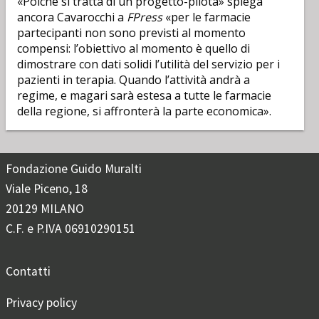
«Poiché si tratta di un progetto-pilota» spiega
ancora Cavarocchi a
FPress
«per le farmacie
partecipanti non sono previsti al momento
compensi: l’obiettivo al momento è quello di
dimostrare con dati solidi l’utilità del servizio per i
pazienti in terapia. Quando l’attività andrà a
regime, e magari sarà estesa a tutte le farmacie
della regione, si affronterà la parte economica».
Fondazione Guido Muralti
Viale Piceno, 18
20129 MILANO
C.F. e P.IVA 06910290151
Contatti
Privacy policy