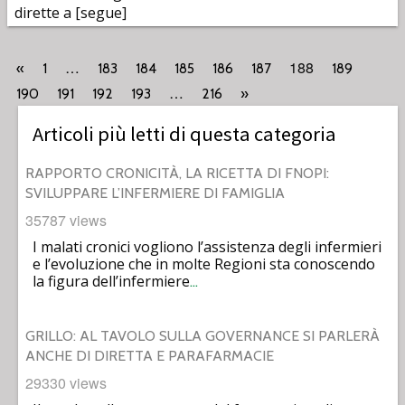
dirette a [segue]
…
188
«
1
183
184
185
186
187
189
…
190
191
192
193
216
»
Articoli più letti di questa categoria
RAPPORTO CRONICITÀ, LA RICETTA DI FNOPI:
SVILUPPARE L’INFERMIERE DI FAMIGLIA
35787 views
I malati cronici vogliono l’assistenza degli infermieri
e l’evoluzione che in molte Regioni sta conoscendo
la figura dell’infermiere
…
GRILLO: AL TAVOLO SULLA GOVERNANCE SI PARLERÀ
ANCHE DI DIRETTA E PARAFARMACIE
29330 views