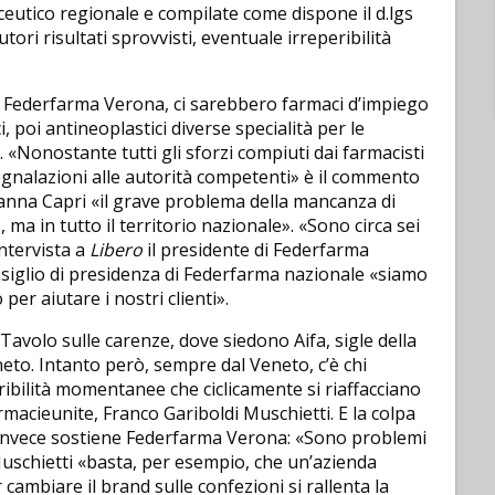
aceutico regionale e compilate come dispone il d.lgs
tori risultati sprovvisti, eventuale irreperibilità
di Federfarma Verona, ci sarebbero farmaci d’impiego
ci, poi antineoplastici diverse specialità per le
 «Nonostante tutti gli sforzi compiuti dai farmacisti
segnalazioni alle autorità competenti» è il commento
ianna Capri «il grave problema della mancanza di
ma in tutto il territorio nazionale». «Sono circa sei
intervista a
Libero
il presidente di Federfarma
siglio di presidenza di Federfarma nazionale «siamo
per aiutare i nostri clienti».
Tavolo sulle carenze, dove siedono Aifa, sigle della
Veneto. Intanto però, sempre dal Veneto, c’è chi
ribilità momentanee che ciclicamente si riaffacciano
rmacieunite, Franco Gariboldi Muschietti. E la colpa
 invece sostiene Federfarma Verona: «Sono problemi
 Muschietti «basta, per esempio, che un’azienda
cambiare il brand sulle confezioni si rallenta la