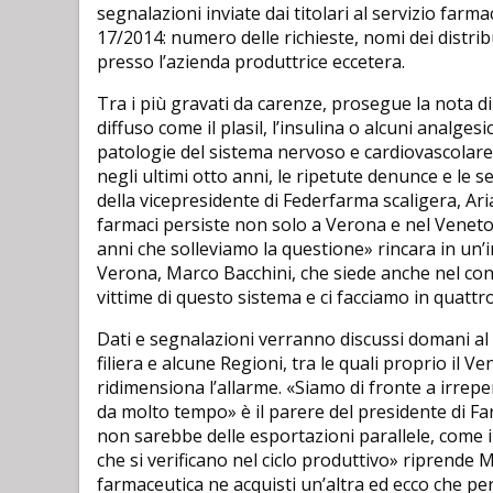
segnalazioni inviate dai titolari al servizio farm
17/2014: numero delle richieste, nomi dei distribu
presso l’azienda produttrice eccetera.
Tra i più gravati da carenze, prosegue la nota 
diffuso come il plasil, l’insulina o alcuni analgesi
patologie del sistema nervoso e cardiovascolare.
negli ultimi otto anni, le ripetute denunce e le 
della vicepresidente di Federfarma scaligera, Ar
farmaci persiste non solo a Verona e nel Veneto, 
anni che solleviamo la questione» rincara in un’
Verona, Marco Bacchini, che siede anche nel con
vittime di questo sistema e ci facciamo in quattro 
Dati e segnalazioni verranno discussi domani al 
filiera e alcune Regioni, tra le quali proprio il 
ridimensiona l’allarme. «Siamo di fronte a irrepe
da molto tempo» è il parere del presidente di Fa
non sarebbe delle esportazioni parallele, come
che si verificano nel ciclo produttivo» riprende
farmaceutica ne acquisti un’altra ed ecco che per 