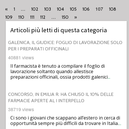
…
107
«
1
102
103
104
105
106
108
…
109
110
111
112
150
»
Articoli più letti di questa categoria
GALENICA, IL GIUDICE: FOGLIO DI LAVORAZIONE SOLO
PER I PREPARATI OFFICINALI
40881 views
Il farmacista è tenuto a compilare il foglio di
lavorazione soltanto quando allestisce
preparazioni officinali, ossia prodotti galenici
…
CONCORSO, IN EMILIA R. HA CHIUSO IL 10% DELLE
FARMACIE APERTE AL I INTERPELLO
38719 views
Ci sono i giovani che scappano all’estero in cerca di
opportunità sempre più difficili da trovare in Italia.
…