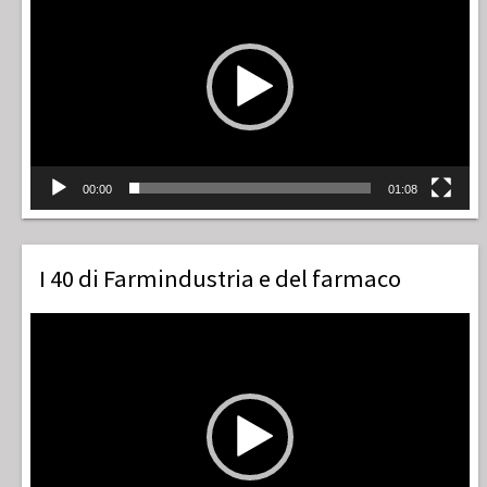
Player
00:00
01:08
I 40 di Farmindustria e del farmaco
Video
Player