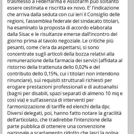
trasmesso a Federfarma e Assofarm può soltanto
essere cestinata e riscritta ex novo. E’ l’indicazione
che arriva dalla seduta con cui ieri il Consiglio delle
regioni, l’assemblea federale del sindacato titolari,
ha esaminato la proposta di accordo elaborata
dalla Sisac e le risultanze emerse dall’incontro del
giorno prima al tavolo negoziale. Le critiche più
pesanti, come c’era da aspettarsi, si sono
concentrate sugli articoli della bozza relativi alla
remunerazione della farmacia dei servizi (affidata al
ristorno della trattenuta dello 0,02% e del
contributo dello 0,15%, cui i titolari non intendono
rinunciare), sui requisiti strutturali richiesti per
erogare prestazioni professionali e di autoanalisi
(bagni per disabili, spazi separati di almeno 10 mq e
così via) e sull’assenza di interventi per
l’armonizzazione di tariffe ed elenchi della dpc.
Diversi delegati, poi, hanno fatto notare la gracilità
dell’articolato, che tradirebbe l’intenzione della
parte pubblica di ottenere una convenzione
nazionale a scartamento ridotto che lasci la polpa