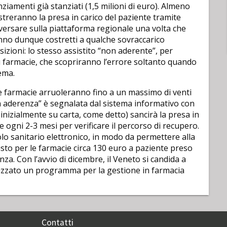
nziamenti già stanziati (1,5 milioni di euro). Almeno
streranno la presa in carico del paziente tramite
versare sulla piattaforma regionale una volta che
anno dunque costretti a qualche sovraccarico
sizioni: lo stesso assistito “non aderente”, per
 farmacie, che scopriranno l’errore soltanto quando
ema.
: le farmacie arruoleranno fino a un massimo di venti
“non aderenza” è segnalata dal sistema informativo con
(inizialmente su carta, come detto) sancirà la presa in
e ogni 2-3 mesi per verificare il percorso di recupero.
colo sanitario elettronico, in modo da permettere alla
isto per le farmacie circa 130 euro a paziente preso
za. Con l’avvio di dicembre, il Veneto si candida a
alizzato un programma per la gestione in farmacia
Contatti