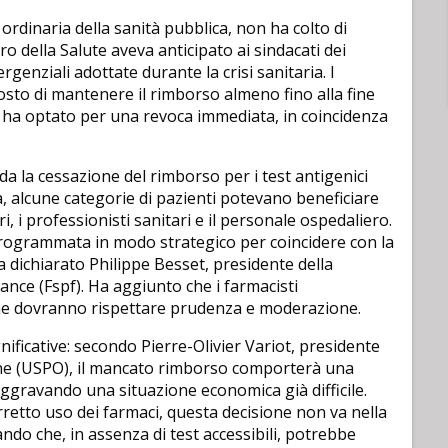
ordinaria della sanità pubblica, non ha colto di
ero della Salute aveva anticipato ai sindacati dei
rgenziali adottate durante la crisi sanitaria. I
to di mantenere il rimborso almeno fino alla fine
o ha optato per una revoca immediata, in coincidenza
rda la cessazione del rimborso per i test antigenici
a, alcune categorie di pazienti potevano beneficiare
ri, i professionisti sanitari e il personale ospedaliero.
programmata in modo strategico per coincidere con la
a dichiarato Philippe Besset, presidente della
nce (Fspf). Ha aggiunto che i farmacisti
 che dovranno rispettare prudenza e moderazione.
ificative: secondo Pierre-Olivier Variot, presidente
cine (USPO), il mancato rimborso comporterà una
, aggravando una situazione economica già difficile.
orretto uso dei farmaci, questa decisione non va nella
ndo che, in assenza di test accessibili, potrebbe