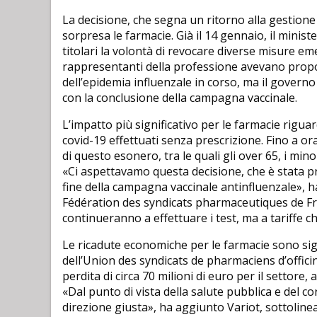
La decisione, che segna un ritorno alla gestione 
sorpresa le farmacie. Già il 14 gennaio, il minist
titolari la volontà di revocare diverse misure eme
rappresentanti della professione avevano propos
dell’epidemia influenzale in corso, ma il govern
con la conclusione della campagna vaccinale.
L’impatto più significativo per le farmacie rigua
covid-19 effettuati senza prescrizione. Fino a or
di questo esonero, tra le quali gli over 65, i mino
«Ci aspettavamo questa decisione, che è stata 
fine della campagna vaccinale antinfluenzale», h
Fédération des syndicats pharmaceutiques de Fra
continueranno a effettuare i test, ma a tariffe
Le ricadute economiche per le farmacie sono sign
dell’Union des syndicats de pharmaciens d’offi
perdita di circa 70 milioni di euro per il settore
«Dal punto di vista della salute pubblica e del c
direzione giusta», ha aggiunto Variot, sottolinea