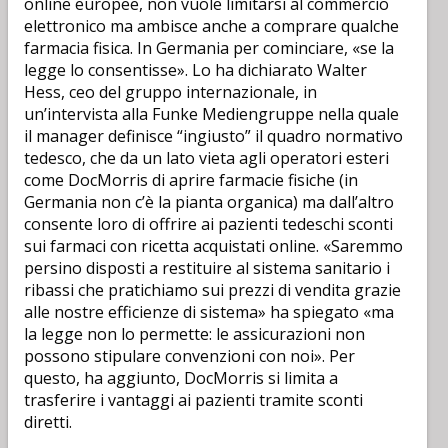
online europee, non vuole limitarsi al commercio
elettronico ma ambisce anche a comprare qualche
farmacia fisica. In Germania per cominciare, «se la
legge lo consentisse». Lo ha dichiarato Walter
Hess, ceo del gruppo internazionale, in
un’intervista alla Funke Mediengruppe nella quale
il manager definisce “ingiusto” il quadro normativo
tedesco, che da un lato vieta agli operatori esteri
come DocMorris di aprire farmacie fisiche (in
Germania non c’è la pianta organica) ma dall’altro
consente loro di offrire ai pazienti tedeschi sconti
sui farmaci con ricetta acquistati online. «Saremmo
persino disposti a restituire al sistema sanitario i
ribassi che pratichiamo sui prezzi di vendita grazie
alle nostre efficienze di sistema» ha spiegato «ma
la legge non lo permette: le assicurazioni non
possono stipulare convenzioni con noi». Per
questo, ha aggiunto, DocMorris si limita a
trasferire i vantaggi ai pazienti tramite sconti
diretti.