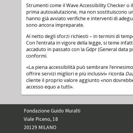
Strumenti come il Wave Accessibility Checker o i
prima autovalutazione, ma non sostituiscono un
hanno già avviato verifiche e interventi di adeg
sono ancora impreparate.
Al netto degli sforzi richiesti – in termini di tem
Con l’entrata in vigore della legge, si teme infa
accaduto in passato con la Gdpr (General data p
conformi.
«La piena accessibilità può sembrare l’ennesim
offrire servizi migliori e più inclusivi» ricorda
Daz
cliente il proprio valore aggiunto «non dovrebbe
accesso equo a tutti».
Fondazione Guido Muralti
Viale Piceno, 18
20129 MILANO