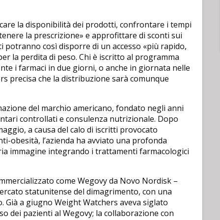
icare la disponibilità dei prodotti, confrontare i tempi
nere la prescrizione» e approfittare di sconti sui
nti potranno così disporre di un accesso «più rapido,
 per la perdita di peso. Chi è iscritto al programma
e i farmaci in due giorni, o anche in giornata nelle
ers precisa che la distribuzione sarà comunque
azione del marchio americano, fondato negli anni
ntari controllati e consulenza nutrizionale. Dopo
aggio, a causa del calo di iscritti provocato
anti-obesità, l’azienda ha avviato una profonda
opria immagine integrando i trattamenti farmacologici
e commercializzato come Wegovy da Novo Nordisk –
 mercato statunitense del dimagrimento, con una
zo. Già a giugno Weight Watchers aveva siglato
sso dei pazienti al Wegovy; la collaborazione con