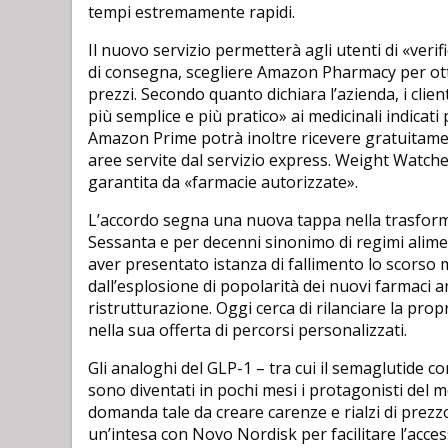
tempi estremamente rapidi.
Il nuovo servizio permetterà agli utenti di «verif
di consegna, scegliere Amazon Pharmacy per otte
prezzi. Secondo quanto dichiara l’azienda, i clie
più semplice e più pratico» ai medicinali indicati
Amazon Prime potrà inoltre ricevere gratuitament
aree servite dal servizio express. Weight Watch
garantita da «farmacie autorizzate».
L’accordo segna una nuova tappa nella trasform
Sessanta e per decenni sinonimo di regimi alime
aver presentato istanza di fallimento lo scorso m
dall’esplosione di popolarità dei nuovi farmaci 
ristrutturazione. Oggi cerca di rilanciare la pr
nella sua offerta di percorsi personalizzati.
Gli analoghi del GLP-1 – tra cui il semaglutid
sono diventati in pochi mesi i protagonisti del
domanda tale da creare carenze e rialzi di prez
un’intesa con Novo Nordisk per facilitare l’acce