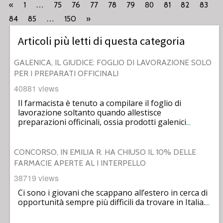
…
80
«
1
75
76
77
78
79
81
82
83
…
84
85
150
»
Articoli più letti di questa categoria
GALENICA, IL GIUDICE: FOGLIO DI LAVORAZIONE SOLO
PER I PREPARATI OFFICINALI
40881 views
Il farmacista è tenuto a compilare il foglio di
lavorazione soltanto quando allestisce
preparazioni officinali, ossia prodotti galenici
…
CONCORSO, IN EMILIA R. HA CHIUSO IL 10% DELLE
FARMACIE APERTE AL I INTERPELLO
38719 views
Ci sono i giovani che scappano all’estero in cerca di
opportunità sempre più difficili da trovare in Italia.
…