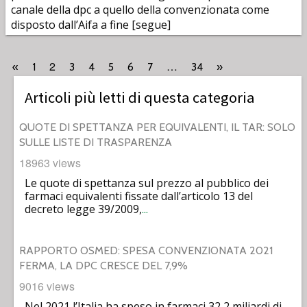
canale della dpc a quello della convenzionata come
disposto dall’Aifa a fine [segue]
2
…
«
1
3
4
5
6
7
34
»
Articoli più letti di questa categoria
QUOTE DI SPETTANZA PER EQUIVALENTI, IL TAR: SOLO
SULLE LISTE DI TRASPARENZA
18963 views
Le quote di spettanza sul prezzo al pubblico dei
farmaci equivalenti fissate dall’articolo 13 del
decreto legge 39/2009,
…
RAPPORTO OSMED: SPESA CONVENZIONATA 2021
FERMA, LA DPC CRESCE DEL 7,9%
9016 views
Nel 2021 l’Italia ha speso in farmaci 32,2 miliardi di