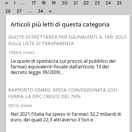
…
22
«
1
17
18
19
20
21
23
24
25
…
26
27
34
»
Articoli più letti di questa categoria
QUOTE DI SPETTANZA PER EQUIVALENTI, IL TAR: SOLO
SULLE LISTE DI TRASPARENZA
18964 views
Le quote di spettanza sul prezzo al pubblico dei
farmaci equivalenti fissate dall’articolo 13 del
decreto legge 39/2009,
…
RAPPORTO OSMED: SPESA CONVENZIONATA 2021
FERMA, LA DPC CRESCE DEL 7,9%
9016 views
Nel 2021 l’Italia ha speso in farmaci 32,2 miliardi di
euro, dei quali 22,3 attraverso il Ssn e
…