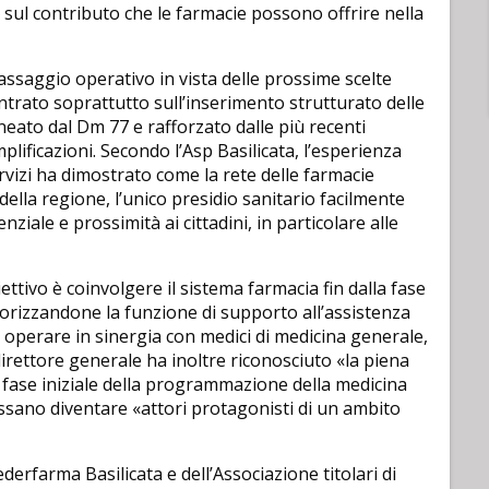
e sul contributo che le farmacie possono offrire nella
assaggio operativo in vista delle prossime scelte
entrato soprattutto sull’inserimento strutturato delle
neato dal Dm 77 e rafforzato dalle più recenti
plificazioni. Secondo l’Asp Basilicata, l’esperienza
rvizi ha dimostrato come la rete delle farmacie
i della regione, l’unico presidio sanitario facilmente
nziale e prossimità ai cittadini, in particolare alle
ettivo è coinvolgere il sistema farmacia fin dalla fase
valorizzandone la funzione di supporto all’assistenza
i operare in sinergia con medici di medicina generale,
l direttore generale ha inoltre riconosciuto «la piena
 fase iniziale della programmazione della medicina
ssano diventare «attori protagonisti di un ambito
erfarma Basilicata e dell’Associazione titolari di