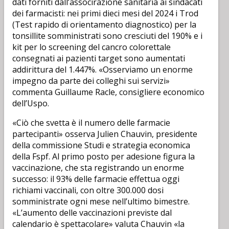
dati forniti dall’associrazione sanitaria ai sindacati
dei farmacisti: nei primi dieci mesi del 2024 i Trod
(Test rapido di orientamento diagnostico) per la
tonsillite somministrati sono cresciuti del 190% e i
kit per lo screening del cancro colorettale
consegnati ai pazienti target sono aumentati
addirittura del 1.447%. «Osserviamo un enorme
impegno da parte dei colleghi sui servizi»
commenta Guillaume Racle, consigliere economico
dell’Uspo.
«Ciò che svetta è il numero delle farmacie
partecipanti» osserva Julien Chauvin, presidente
della commissione Studi e strategia economica
della Fspf. Al primo posto per adesione figura la
vaccinazione, che sta registrando un enorme
successo: il 93% delle farmacie effettua oggi
richiami vaccinali, con oltre 300.000 dosi
somministrate ogni mese nell’ultimo bimestre.
«L’aumento delle vaccinazioni previste dal
calendario è spettacolare» valuta Chauvin «la