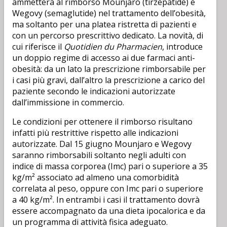
ammetterà al rimborso Mounjaro (tirzepatide) e
Wegovy (semaglutide) nel trattamento dell’obesità,
ma soltanto per una platea ristretta di pazienti e
con un percorso prescrittivo dedicato. La novità, di
cui riferisce il
Quotidien du Pharmacien
, introduce
un doppio regime di accesso ai due farmaci anti-
obesità: da un lato la prescrizione rimborsabile per
i casi più gravi, dall’altro la prescrizione a carico del
paziente secondo le indicazioni autorizzate
dall’immissione in commercio.
Le condizioni per ottenere il rimborso risultano
infatti più restrittive rispetto alle indicazioni
autorizzate. Dal 15 giugno Mounjaro e Wegovy
saranno rimborsabili soltanto negli adulti con
indice di massa corporea (Imc) pari o superiore a 35
kg/m² associato ad almeno una comorbidità
correlata al peso, oppure con Imc pari o superiore
a 40 kg/m². In entrambi i casi il trattamento dovrà
essere accompagnato da una dieta ipocalorica e da
un programma di attività fisica adeguato.