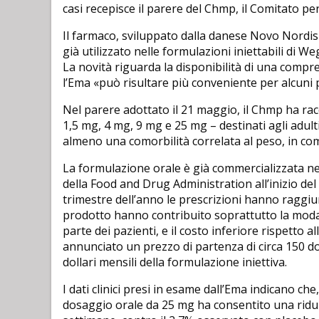
casi recepisce il parere del Chmp, il Comitato pe
Il farmaco, sviluppato dalla danese Novo Nordisk
già utilizzato nelle formulazioni iniettabili di We
La novità riguarda la disponibilità di una comp
l’Ema «può risultare più conveniente per alcuni pa
Nel parere adottato il 21 maggio, il Chmp ha ra
1,5 mg, 4 mg, 9 mg e 25 mg – destinati agli adu
almeno una comorbilità correlata al peso, in comb
La formulazione orale è già commercializzata neg
della Food and Drug Administration all’inizio del 
trimestre dell’anno le prescrizioni hanno raggiu
prodotto hanno contribuito soprattutto la modal
parte dei pazienti, e il costo inferiore rispetto 
annunciato un prezzo di partenza di circa 150 dol
dollari mensili della formulazione iniettiva.
I dati clinici presi in esame dall’Ema indicano che,
dosaggio orale da 25 mg ha consentito una rid