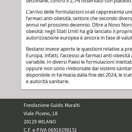
settimane, contro il 2,7% osservato con placebo.
L’arrivo delle formulazioni orali rappresenta uno
farmaci anti-obesità, settore che secondo divers
annui nel prossimo decennio. Oltre a Novo Nordi
obesità: negli Stati Uniti ha già lanciato il pro
autorizzazione europea è ancora in fase di valut
Restano invece aperte le questioni relative a pre
Europa, infatti, l’accesso ai farmaci anti-obesit
variabile. In diversi Paesi le formulazioni inietta
oppure non sono rimborsate dai sistemi sanitari
disponibile in farmacia dalla fine del 2024, le t
e autorità sanitarie.
Fondazione Guido Muralti
Viale Piceno, 18
20129 MILANO
C.F. e P.IVA 06910290151