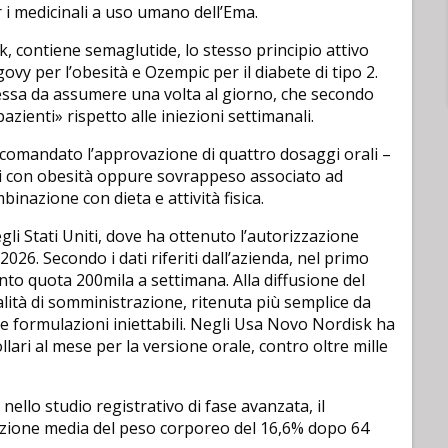
r i medicinali a uso umano dell’Ema.
, contiene semaglutide, lo stesso principio attivo
govy per l’obesità e Ozempic per il diabete di tipo 2.
ressa da assumere una volta al giorno, che secondo
zienti» rispetto alle iniezioni settimanali.
ccomandato l’approvazione di quattro dosaggi orali –
lti con obesità oppure sovrappeso associato ad
inazione con dieta e attività fisica.
li Stati Uniti, dove ha ottenuto l’autorizzazione
2026. Secondo i dati riferiti dall’azienda, nel primo
nto quota 200mila a settimana. Alla diffusione del
ità di somministrazione, ritenuta più semplice da
alle formulazioni iniettabili. Negli Usa Novo Nordisk ha
lari al mese per la versione orale, contro oltre mille
 nello studio registrativo di fase avanzata, il
uzione media del peso corporeo del 16,6% dopo 64