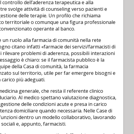
l controllo dell’aderenza terapeutica e alla
tre svolge attività di counseling verso pazienti e
tione delle terapie. Un profilo che richiama
ico territoriale o comunque una figura professionale
ta convenzionato operante al banco.
e un ruolo alla farmacia di comunità nella rete
sogno citano infatti «farmacie dei servizi/farmacisti di
i rilevare problemi di aderenza, possibili interazioni
ssaggio è chiaro: se il farmacista pubblico è la
uipe della Casa di comunità, la farmacia
to sul territorio, utile per far emergere bisogni e
n carico più adeguati.
edicina generale, che resta il referente clinico
fiduciario. Al medico spettano valutazione diagnostica,
gestione delle condizioni acute e presa in carico
sistenza domiciliare quando necessaria. Nelle Case di
funzioni dentro un modello collaborativo, lavorando
 sociali e, appunto, farmacisti.