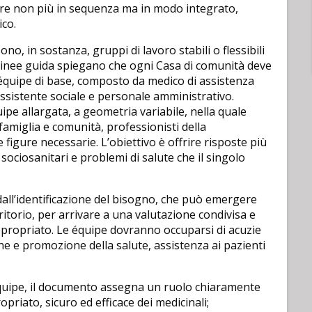
rare non più in sequenza ma in modo integrato,
ico.
no, in sostanza, gruppi di lavoro stabili o flessibili
e Linee guida spiegano che ogni Casa di comunità deve
 équipe di base, composto da medico di assistenza
 assistente sociale e personale amministrativo.
ipe allargata, a geometria variabile, nella quale
i famiglia e comunità, professionisti della
tre figure necessarie. L’obiettivo è offrire risposte più
 sociosanitari e problemi di salute che il singolo
ll’identificazione del bisogno, che può emergere
ritorio, per arrivare a una valutazione condivisa e
appropriato. Le équipe dovranno occuparsi di acuzie
one e promozione della salute, assistenza ai pazienti
’équipe, il documento assegna un ruolo chiaramente
ropriato, sicuro ed efficace dei medicinali;