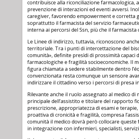
contribuisce alla riconciliazione farmacologica, a
prevenzione di interazioni ed eventi avversi. Inol
caregiver, favorendo empowerment e corretta ges
soprattutto il farmacista del servizio farmaceut
interna ai percorsi del Ssn, più che il farmacis
Le Linee di indirizzo, tuttavia, riconoscono anch
territoriale. Tra i punti di intercettazione del bi
comunità», definite presìdi di prossimità capaci d
farmacologiche e fragilità socioeconomiche. Il me
figura chiamata a sedere stabilmente dentro l’éq
convenzionata resta comunque un sensore avanza
indirizzare il cittadino verso i percorsi di presa i
Rilevante anche il ruolo assegnato al medico di m
principale dell’assistito e titolare del rapporto 
prescrizione, appropriatezza di esami e terapie, 
proattiva di cronicità e fragilità, compresa l’as
comunità il medico dovrà però collocare queste 
in integrazione con infermieri, specialisti, servizi