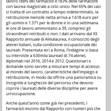
lavoro l’88% dei farmacisti e l’83% delle farmaciste
con laurea magistrale a ciclo unico. Nel 65% dei casi
si tratta di un contratto a tempo indeterminato, la
retribuzione mensile netta arriva a 1.618 euro per
gli uomini e 1.371 per le donne e in una settimana
le ore di lavoro ammontano a 39, compresi gli
straordinari retribuiti o non. I dati arrivano dal XX
Rapporto annuale di Almalaurea, il consorzio degli
atenei italiani, sulla condizione occupazionale dei
laureati. Presentata ieri a Roma, l’indagine si basa
su interviste a 630mila laureati di 74 atenei,
diplomati nel 2016, 2014 e 2012. Questionari e
domande sono servite a misurare tempi di accesso
al mondo del lavoro, caratteristiche dell’impiego e
retribuzione, in modo da offrire una panoramica su
incognite e lunghezze del percorso che devono
coprire i laureati delle diverse discipline per avere
un’occupazione.
Anche quest’anno come già nei precedenti, i
farmacisti escono dal Rapporto con numeri più che