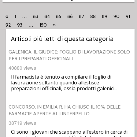
…
88
«
1
83
84
85
86
87
89
90
91
…
92
93
150
»
Articoli più letti di questa categoria
GALENICA, IL GIUDICE: FOGLIO DI LAVORAZIONE SOLO
PER I PREPARATI OFFICINALI
40880 views
Il farmacista è tenuto a compilare il foglio di
lavorazione soltanto quando allestisce
preparazioni officinali, ossia prodotti galenici
…
CONCORSO, IN EMILIA R. HA CHIUSO IL 10% DELLE
FARMACIE APERTE AL I INTERPELLO
38719 views
Ci sono i giovani che scappano all’estero in cerca di