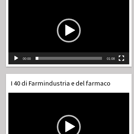
Player
00:00
01:08
I 40 di Farmindustria e del farmaco
Video
Player