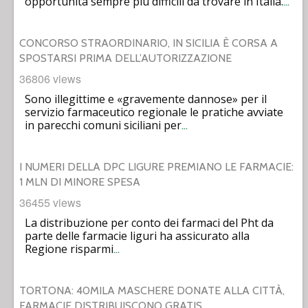
opportunità sempre più difficili da trovare in Italia.
…
CONCORSO STRAORDINARIO, IN SICILIA È CORSA A
SPOSTARSI PRIMA DELL’AUTORIZZAZIONE
36806 views
Sono illegittime e «gravemente dannose» per il
servizio farmaceutico regionale le pratiche avviate
in parecchi comuni siciliani per
…
I NUMERI DELLA DPC LIGURE PREMIANO LE FARMACIE:
1 MLN DI MINORE SPESA
36455 views
La distribuzione per conto dei farmaci del Pht da
parte delle farmacie liguri ha assicurato alla
Regione risparmi
…
TORTONA: 40MILA MASCHERE DONATE ALLA CITTÀ,
FARMACIE DISTRIBUISCONO GRATIS