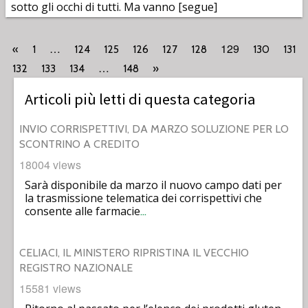
sotto gli occhi di tutti. Ma vanno [segue]
…
129
«
1
124
125
126
127
128
130
131
…
132
133
134
148
»
Articoli più letti di questa categoria
INVIO CORRISPETTIVI, DA MARZO SOLUZIONE PER LO
SCONTRINO A CREDITO
18004 views
Sarà disponibile da marzo il nuovo campo dati per
la trasmissione telematica dei corrispettivi che
consente alle farmacie
…
CELIACI, IL MINISTERO RIPRISTINA IL VECCHIO
REGISTRO NAZIONALE
15581 views