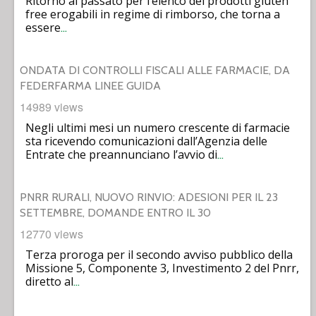
Ritorno al passato per l’elenco dei prodotti gluten
free erogabili in regime di rimborso, che torna a
essere
…
ONDATA DI CONTROLLI FISCALI ALLE FARMACIE, DA
FEDERFARMA LINEE GUIDA
14989 views
Negli ultimi mesi un numero crescente di farmacie
sta ricevendo comunicazioni dall’Agenzia delle
Entrate che preannunciano l’avvio di
…
PNRR RURALI, NUOVO RINVIO: ADESIONI PER IL 23
SETTEMBRE, DOMANDE ENTRO IL 30
12770 views
Terza proroga per il secondo avviso pubblico della
Missione 5, Componente 3, Investimento 2 del Pnrr,
diretto al
…