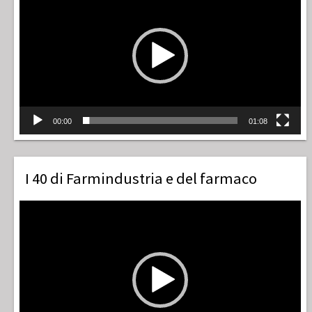
Player
00:00
01:08
I 40 di Farmindustria e del farmaco
Video
Player