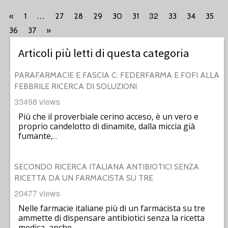
…
32
«
1
27
28
29
30
31
33
34
35
36
37
»
Articoli più letti di questa categoria
PARAFARMACIE E FASCIA C: FEDERFARMA E FOFI ALLA
FEBBRILE RICERCA DI SOLUZIONI
33498 views
Più che il proverbiale cerino acceso, è un vero e
proprio candelotto di dinamite, dalla miccia già
fumante,
…
SECONDO RICERCA ITALIANA ANTIBIOTICI SENZA
RICETTA DA UN FARMACISTA SU TRE
20477 views
Nelle farmacie italiane più di un farmacista su tre
ammette di dispensare antibiotici senza la ricetta
medica, anche
…